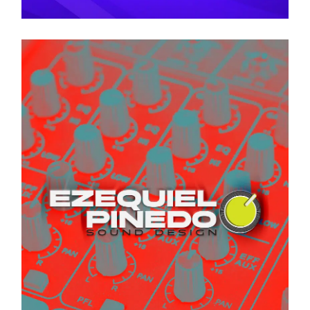
BRANDING
DIRECCIÓN DE ARTE
DISEÑO GRÁFICO
DISEÑO WEB
FOTOGRAFÍA
MARKETING DIGITAL
EZEQUIEL