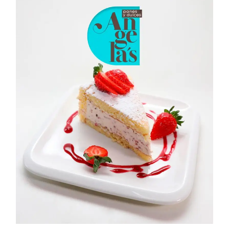
BRANDING
DIRECCIÓN DE ARTE
DISEÑO GRÁFICO
MARKETING DIGITAL
SOCIAL MEDIA MANGEMENT
ANGELA´S
PANES Y
DULCES