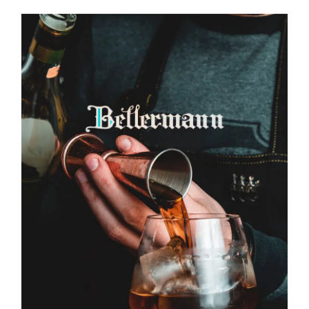
BRANDING
CREACIÓN DE CONTENIDOS
DIRECCIÓN DE ARTE
DISEÑO GRÁFICO
FOTOGRAFÍA
LICORES
BELLERMAN