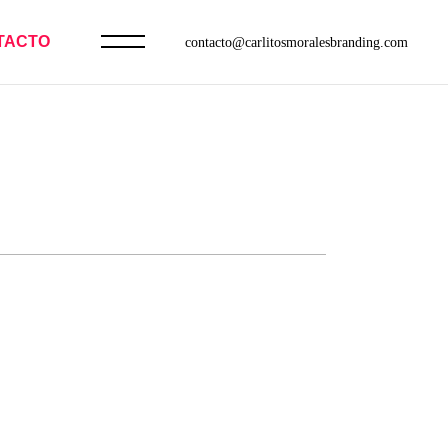
TACTO
contacto@carlitosmoralesbranding.com