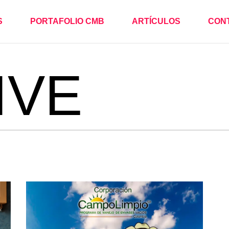
S
PORTAFOLIO CMB
ARTÍCULOS
CON
 DE AGENCIA
IVE
RÍA DE
B, SEO Y
IÓN