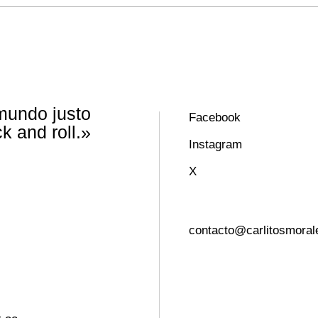
 mundo justo
Facebook
k and roll.»
Instagram
X
contacto@carlitosmoral